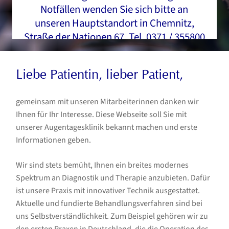
Notfällen wenden Sie sich bitte an
unseren Hauptstandort in Chemnitz,
Straße der Nationen 67, Tel. 0371 / 355800
oder senden eine Email an
termin@augentagesklinik-stoll.de. Vielen
Liebe Patientin, lieber Patient,
Dank.
gemeinsam mit unseren Mitarbeiterinnen danken wir
Ihnen für Ihr Interesse. Diese Webseite soll Sie mit
unserer Augentagesklinik bekannt machen und erste
Ihr Praxisteam Dr. Stoll
Informationen geben.
Wir sind stets bemüht, Ihnen ein breites modernes
Spektrum an Diagnostik und Therapie anzubieten. Dafür
ist unsere Praxis mit innovativer Technik ausgestattet.
Aktuelle und fundierte Behandlungsverfahren sind bei
uns Selbstverständlichkeit. Zum Beispiel gehören wir zu
den ersten Praxen in Deutschland, die die Operation des